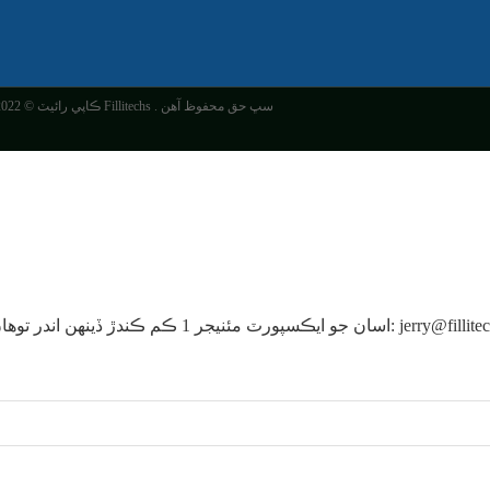
ڪاپي رائيٽ © 2022 Fillitechs . سڀ حق محفوظ آهن
ندر توهان سان رابطو ڪندو، مهرباني ڪري اي ميل ڏانهن ڌيان ڏيو: jerry@fillitechs.com