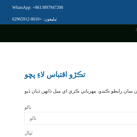
WhatsApp: +8613897947208
ٽيليفون: +8610-62965912
تڪڙو اقتباس لاءِ پڇو
نالو
ٽپال