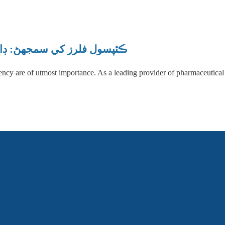
ڪئپسول فلرز کي سمجھڻ: ڊاس
tency are of utmost importance. As a leading provider of pharmaceutica