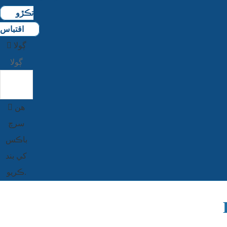
تڪڙو
اقتباس
ڳولا
ڳولا
هن
سرچ
باڪس
کي بند
ڪريو.