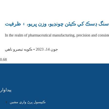
نگ ڊسڪ کي ڪيئن چونڊيو، وزن ڀريو، ۽ ظرفيت
In the realm of pharmaceutical manufacturing, precision and consis
جون 14، 2023
ڪوبه تبصرو ناهي
پيداوار
ڪيپسول ڀرڻ واري مشين