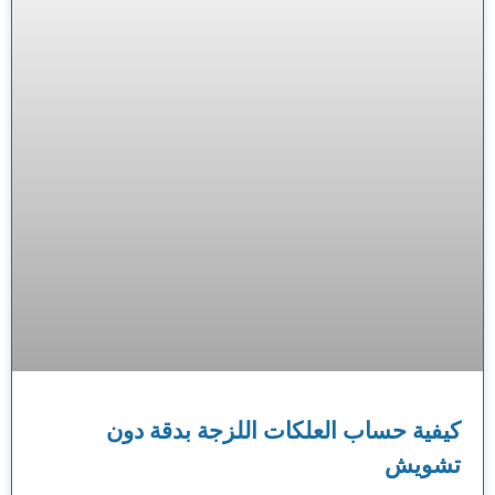
كيفية حساب العلكات اللزجة بدقة دون
تشويش