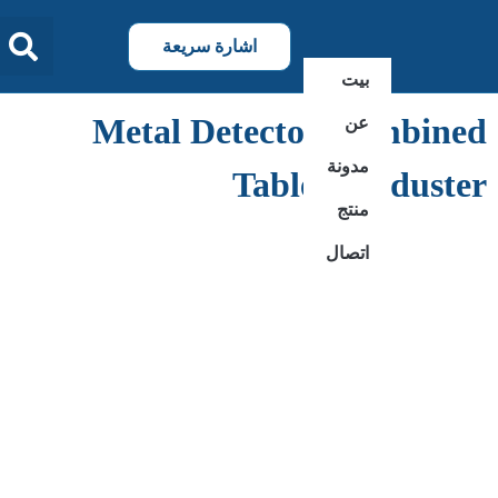
اشارة سريعة
بيت
Metal Detector Combined
عن
مدونة
Tablet De-duster
منتج
اتصال