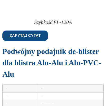
Szybkość FL-120A
ZAPYTAJ CYTAT
Podwójny podajnik de-blister
dla blistra Alu-Alu i Alu-PVC-
Alu
tryb pracy
pełna automacja
wydajność pracy
200-250 splate/min
zakres aplikacji
kapsułki, tabletki, miękkie kapsułki, cukierki itp. wszystkie aluminiowe opakowanie z tworzywa sztucznego, aluminiowe opakowanie aluminiowe