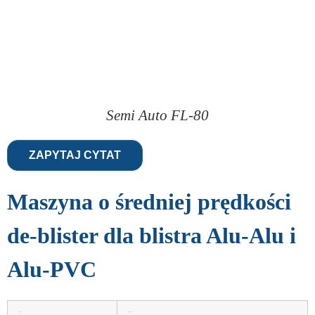
Semi Auto FL-80
ZAPYTAJ CYTAT
Maszyna o średniej prędkości
de-blister dla blistra Alu-Alu i
Alu-PVC
tryb pracy
pełna automacja