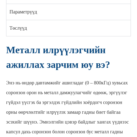
Параметрүүд
Төслүүд
Металл илрүүлэгчийн
ажиллах зарчим юу вэ?
Энэ нь өндөр давтамжийг ашигладаг (0 – 800кГц) хувьсах
соронзон орон нь металл дамжуулагчийг өдөөж, эргүүлэг
гүйдэл үүсгэх ба эргэлдэх гүйдлийн хоёрдогч соронзон
орны өөрчлөлтийг илрүүлэх замаар гадны биет байгаа
эсэхийг шүүнэ. Эмнэлгийн цэвэр байдлыг хангах үүднээс
капсул дахь соронзон болон соронзон бус металл гадны