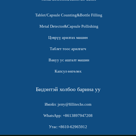
Tablet/Capsule Counting&Bottle Filling
Metal Detector&Capsule Pollishing
Цэврүү арилгах машин
Таблет тоос арилгагч
Вакуу ус ашгалт машин
Капсул өнгөлөх
Бидэнтэй холбоо барина уу
Имэйл: jerry@fillitechs.com
WhatsApp: +8613897947208
Утас:+8610-62965912