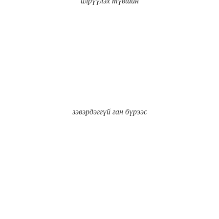
илрүүлэх түвшин
зэвэрдэггүй ган бүрээс