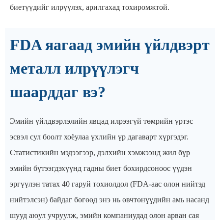
биетүүдийг илрүүлэх, арилгахад тохиромжтой.
FDA яагаад эмийн үйлдвэрт
металл илрүүлэгч
шаарддаг вэ?
Эмийн үйлдвэрлэлийн явцад илрээгүй төмрийн үртэс
эсвэл сул боолт хоёулаа үхлийн үр дагаварт хүргэдэг.
Статистикийн мэдээгээр, дэлхийн хэмжээнд жил бүр
эмийн бүтээгдэхүүнд гадны биет бохирдсоноос үүдэн
эргүүлэн татах 40 гаруй тохиолдол (FDA-аас олон нийтэд
нийтэлсэн) байдаг бөгөөд энэ нь өвчтөнүүдийн амь насанд
шууд аюул учруулж, эмийн компаниудад олон арван сая