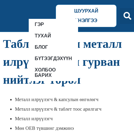
ШУУРХАЙ
ҮНЭЛГЭЭ
ГЭР
ТУХАЙ
Таблет/капсул металл
БЛОГ
илрүүлэгчийн гурван
БҮТЭЭГДЭХҮҮН
ХОЛБОО
БАРИХ
нийтлэг төрөл
Металл илрүүлэгч & капсулын өнгөлөгч
Металл илрүүлэгч & таблет тоос арилгагч
Металл илрүүлэгч
Мөн OEB түвшинг дэмжинэ