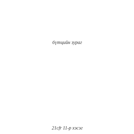
бүтцийн зураг
21cfr 11-р хэсэг