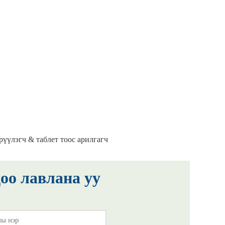
рүүлэгч & таблет тоос арилгагч
оо лавлана уу