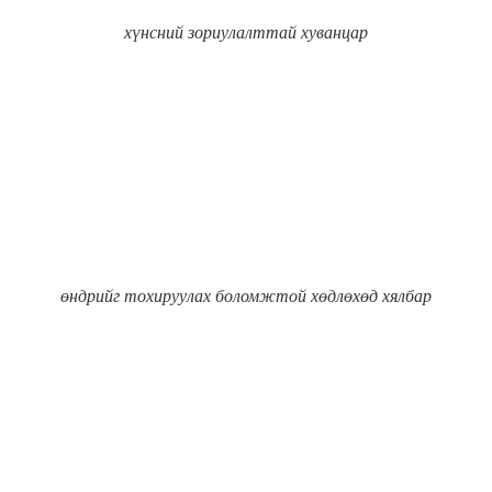
хүнсний зориулалттай хуванцар
өндрийг тохируулах боломжтой хөдлөхөд хялбар