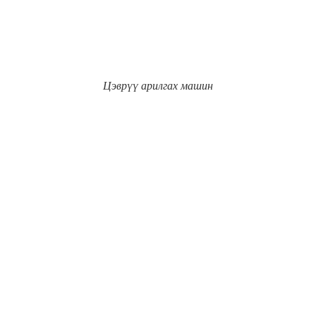
Цэврүү арилгах машин