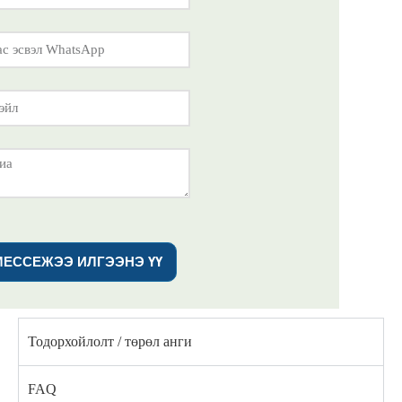
МЕССЕЖЭЭ ИЛГЭЭНЭ ҮҮ
Тодорхойлолт / төрөл анги
FAQ