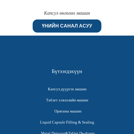
Капсул өнгөлөх машин
ҮНИЙН САНАЛ АСУУ
Бүтээгдэхүүн
Капсул дүүргэх машин
Таблет хэвлэлийн машин
Оряганы машин
Liquid Capsule Filling & Sealing
Metal Detector&Tablet De-duster