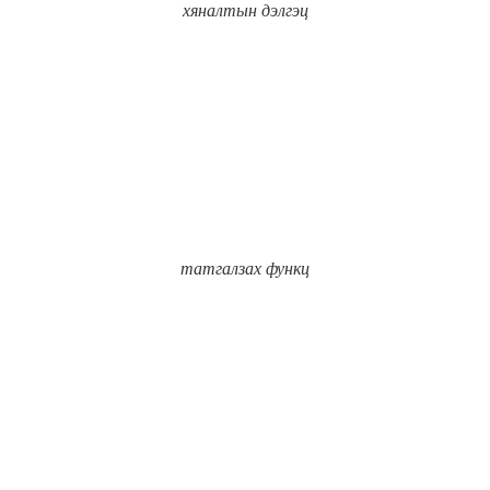
хяналтын дэлгэц
татгалзах функц