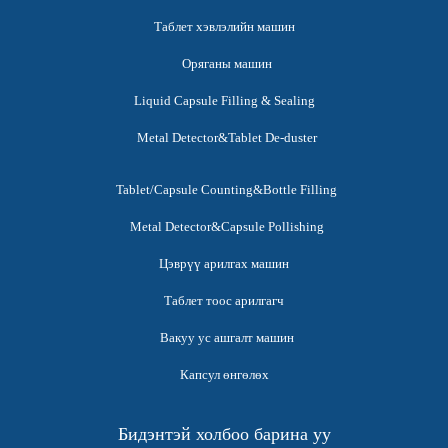
Таблет хэвлэлийн машин
Оряганы машин
Liquid Capsule Filling & Sealing
Metal Detector&Tablet De-duster
Tablet/Capsule Counting&Bottle Filling
Metal Detector&Capsule Pollishing
Цэврүү арилгах машин
Таблет тоос арилгагч
Вакуу ус ашгалт машин
Капсул өнгөлөх
Бидэнтэй холбоо барина уу