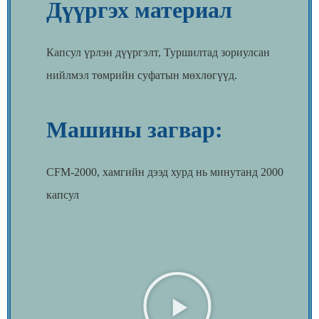
Дүүргэх материал
Капсул үрлэн дүүргэлт, Туршилтад зориулсан
нийлмэл төмрийн суфатын мөхлөгүүд.
Машины загвар:
CFM-2000, хамгийн дээд хурд нь минутанд 2000
капсул