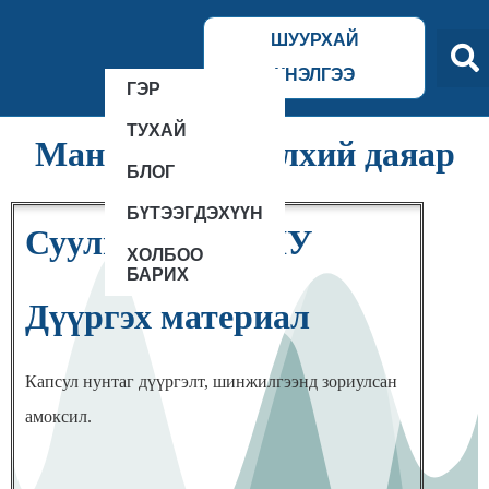
ШУУРХАЙ
ҮНЭЛГЭЭ
ГЭР
ТУХАЙ
Манай төсөл дэлхий даяар
БЛОГ
БҮТЭЭГДЭХҮҮН
Суулгах улс: АНУ
ХОЛБОО
БАРИХ
Дүүргэх материал
Капсул нунтаг дүүргэлт, шинжилгээнд зориулсан
амоксил.