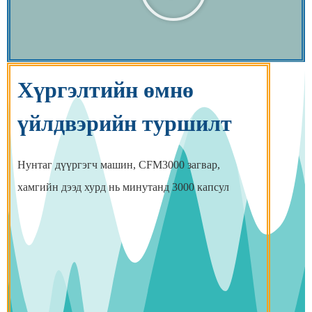
Хүргэлтийн өмнө
үйлдвэрийн туршилт
Нунтаг дүүргэгч машин, CFM3000 загвар,
хамгийн дээд хурд нь минутанд 3000 капсул