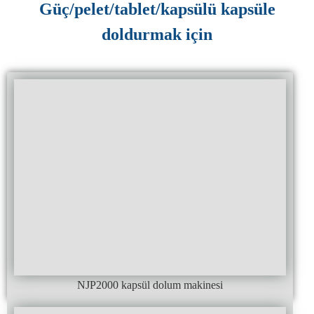
Güç/pelet/tablet/kapsülü kapsüle
doldurmak için
NJP2000 kapsül dolum makinesi