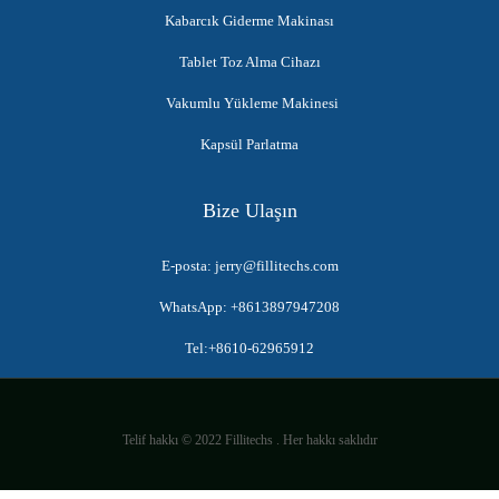
Kabarcık Giderme Makinası
Tablet Toz Alma Cihazı
Vakumlu Yükleme Makinesi
Kapsül Parlatma
Bize Ulaşın
E-posta: jerry@fillitechs.com
WhatsApp: +8613897947208
Tel:+8610-62965912
Telif hakkı © 2022 Fillitechs . Her hakkı saklıdır