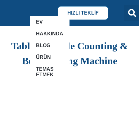
HIZLI TEKLİF
EV
HAKKINDA
Tablet/Capsule Counting &
BLOG
ÜRÜN
Bottle Filling Machine
TEMAS
ETMEK