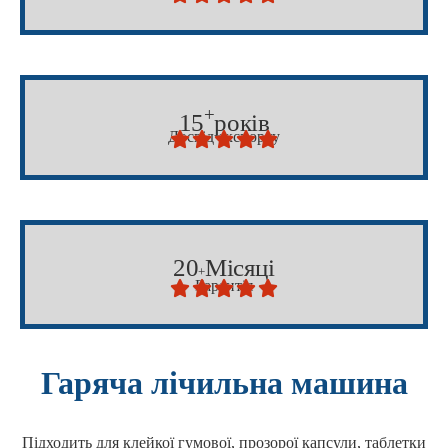
+
15
років
Досвід експорту





20
Місяці
+
Гарантія





Гаряча лічильна машина
Підходить для клейкої гумової, прозорої капсули, таблетки