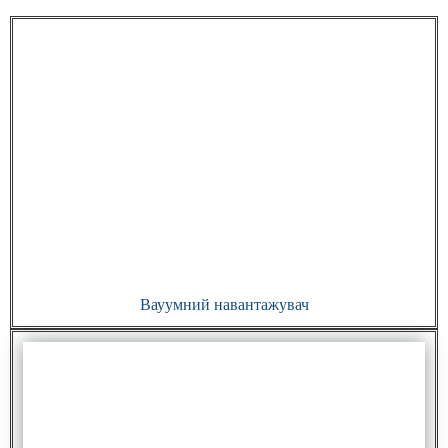
Вауумний навантажувач