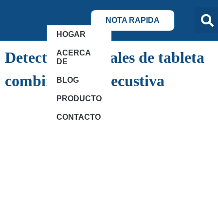
NOTA RAPIDA
HOGAR
ACERCA
Detector de metales de tableta
DE
combinada de decustiva
BLOG
PRODUCTO
CONTACTO