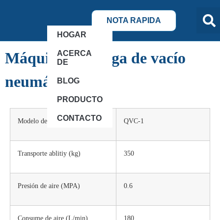
NOTA RAPIDA
HOGAR
ACERCA
Máquina de carga de vacío
DE
neumático
BLOG
PRODUCTO
CONTACTO
Modelo de producto
QVC-1
Transporte ablitiy (kg)
350
Presión de aire (MPA)
0.6
Consume de aire (L/min)
180