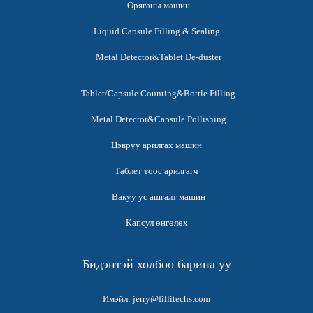
Оряганы машин
Liquid Capsule Filling & Sealing
Metal Detector&Tablet De-duster
Tablet/Capsule Counting&Bottle Filling
Metal Detector&Capsule Pollishing
Цэврүү арилгах машин
Таблет тоос арилгагч
Вакуу ус ашгалт машин
Капсул өнгөлөх
Бидэнтэй холбоо барина уу
Имэйл: jerry@fillitechs.com