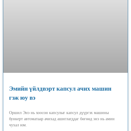
Эмийн үйлдвэрт капсул ачих машин
гэж юу вэ
Оршил Энэ нь хоосон капсулыг капсул дүүргэх машины
бункерт автоматаар ачихад ашиглагддаг бөгөөд энэ нь амин
чухал юм.