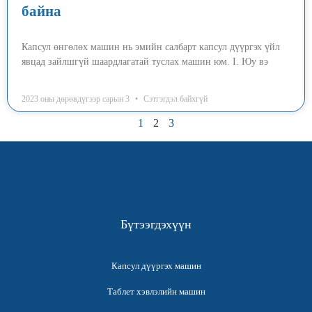
байна
Капсул өнгөлөх машин нь эмийн салбарт капсул дүүргэх үйл
явцад зайлшгүй шаардлагатай туслах машин юм. I. Юу вэ
2023 оны дөрөвдүгээр сарын 3
Сэтгэгдэл байхгүй
1
2
3
Бүтээгдэхүүн
Капсул дүүргэх машин
Таблет хэвлэлийн машин