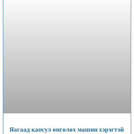
Яагаад капсул өнгөлөх машин хэрэгтэй