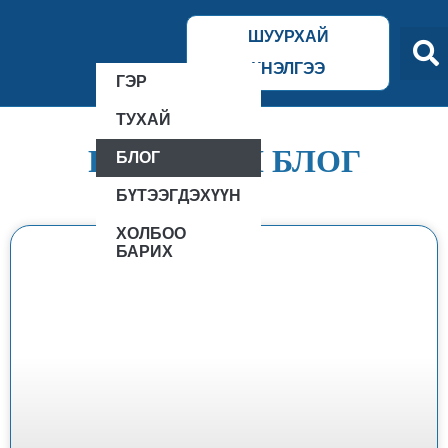
ШУУРХАЙ
ҮНЭЛГЭЭ
ГЭР
ТУХАЙ
FILLITECH БЛОГ
БЛОГ
БҮТЭЭГДЭХҮҮН
ХОЛБОО
БАРИХ