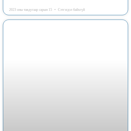
2023 оны тавдугаар сарын 15
Сэтгэгдэл байхгүй