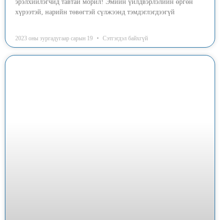
эрэлхийлэгчид тавтай морил! Эмийн үйлдвэрлэлийн өргөн
хүрээтэй, нарийн төвөгтэй сүлжээнд тэмдэглэгдээгүй
2023 оны зургадугаар сарын 19
Сэтгэгдэл байхгүй