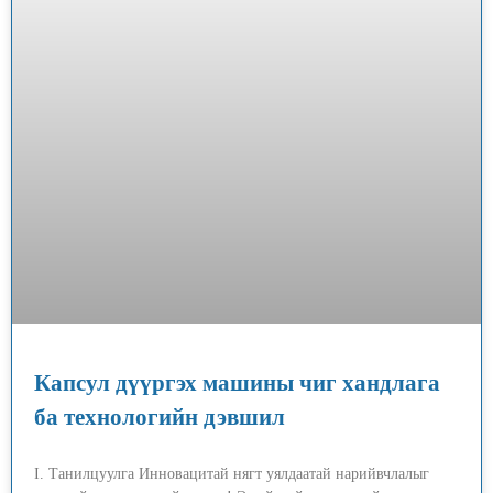
Капсул дүүргэх машины чиг хандлага
ба технологийн дэвшил
I. Танилцуулга Инновацитай нягт уялдаатай нарийвчлалыг