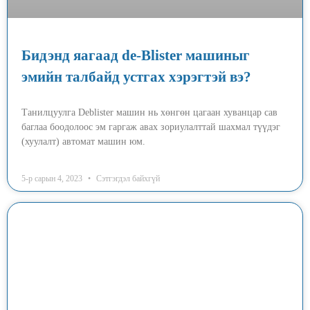
Бидэнд яагаад de-Blister машиныг
эмийн талбайд устгах хэрэгтэй вэ?
Танилцуулга Deblister машин нь хөнгөн цагаан хуванцар сав
баглаа боодолоос эм гаргаж авах зориулалттай шахмал түүдэг
(хуулалт) автомат машин юм.
5-р сарын 4, 2023
Сэтгэгдэл байхгүй