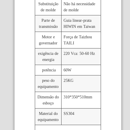
Substituição
Não há necessidade
de molde
de molde
Parte de
Guia linear-prata
transmissão
HIWIN em Taiwan
Motor e
Força de Taizhou
governador
TAILI
exigência de
220 Vca: 50-60 Hz
energia
potência
60W
peso do
25KG
equipamento
Dimensão do
310*350*510mm
esboço
Material do
SS304
equipamento