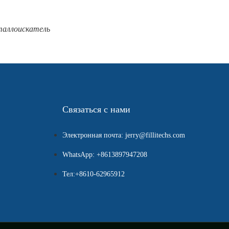
аллоискатель
Связаться с нами
Электронная почта: jerry@fillitechs.com
WhatsApp: +8613897947208
Тел:+8610-62965912