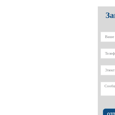
За
ОТ